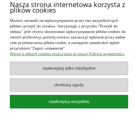
Nasza strona internetowa korzysta z
O firmie
plików cookies
Możesz zezwolić na wykorzystywanie przez nas wszystkich tych
plików i przejść do serwisu - korzystając z przycisku "Przejdź do
Księgarnia Las Książek
|
www.lasksiazek.pl
|
Aleje Jerozolimskie
sklepu". Jeśli chcesz dostosować wykorzystywanie plików cookies do
53 (p. 2, lok. 212)
| 00-697 Warszawa | 22 290 23 47 | Serdecznie
swoich preferencji, poniżej możesz zaznaczyć wybrane przez siebie
zapraszamy!
cele przetwarzania plików cookie, a następnie zatwierdzić wybór
Księgarnia
jest czynna od poniedziałku do piątku w godzinach
8:00
przyciskiem "Zapisz ustawienia".
- 16:00
Więcej o plikach cookies przeczytasz w naszej Polityce prywatności.
zaakceptuj tylko niezbędne
Najlepsze książki o polskiej przyrodzie!
dostosuj zgody
Poradniki, przewodniki, albumy, atlasy, leksykony, książki dla dzieci!
pokaż pełną wersję strony
zaakceptuj wszystkie
Sklep internetowy Shoper.pl