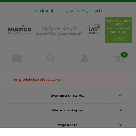
Zarejestruj się
Logowanie / rejestracja
Ten produkt jest niedostępny.
Gwarancja i zwroty
Warunki zakupów
Moje konto